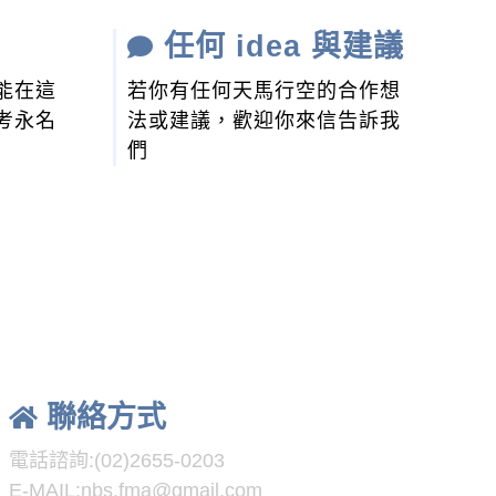
任何 idea 與建議
能在這
若你有任何天馬行空的合作想
考永名
法或建議，歡迎你來信告訴我
們
聯絡方式
電話諮詢:(02)2655-0203
E-MAIL:
nbs.fma@gmail.com