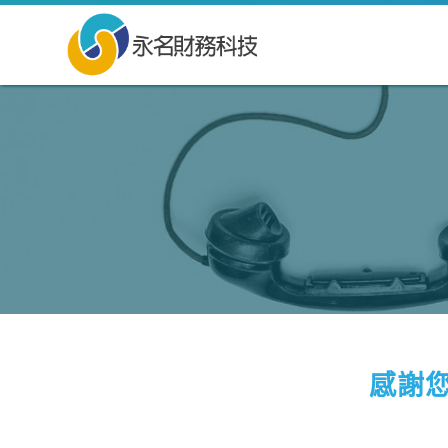
跳
跳
跳
至
至
至
主
主
頁
永名財務科技
要
要
尾
導
內
覽
容
感謝您